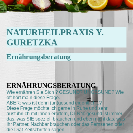
NATURHEILPRAXIS Y.
GURETZKA
Ernährungsberatung
ERNÄHRUNGSBERATUNG
Wie ernähren Sie Sich ? GESUND? UNGESUND? Wie
oft hört ma
n diese Frage.
ABER: was ist denn (un)gesund eigentlich...?
Diese Frage möchte ich gerne in Ruhe und sehr
ausführlich mit Ihnen erörtern, DENN: gesund ist immer
das, was SIE speziell brauchen und eben nicht das, was
Ihr Partner, Nachbar brauchen oder das Fernsehen oder
die Diät-Zeitschriften sagen.