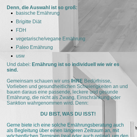
Denn, die Auswahl ist so groß:
basische Ernährung
Brigitte Diät
FDH
vegetarische/vegane Ernährung
Paleo Ernährung
usw
Und dabei:
Ernährung ist so individuell wie wir es
sind.
Gemeinsam schauen wir uns
IHRE
Bedürfnisse,
Vorlieben und gesundheitlichen Schwierigkeiten an und
bauen daraus eine passende, leckere und gesunde
Ernährung, die nicht als Zwang, Einschränkung oder
Sanktion wahrgenommen wird. Denn:
DU BIST, WAS DU ISST!
Gerne biete ich eine solche Ernährungsberatung auch
als Begleitung über einen längeren Zeitraum an, mit
wöchentlichen Terminen (real oder auch online), um den